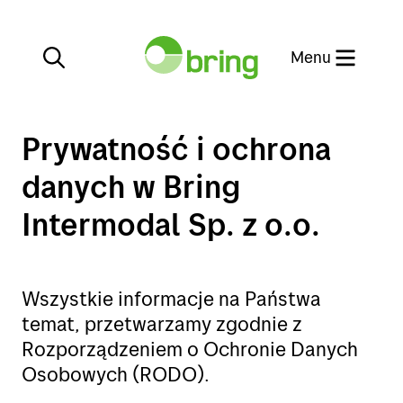
Zamknij
Menu
Prywatność i ochrona
danych w Bring
Usługi
Intermodal Sp. z o.o.
Kierunki
Usługi
Wszystkie informacje na Państwa
Transport drogowy
Obsługa klienta
Kierunki
temat, przetwarzamy zgodnie z
Transport kolejowy
Rozporządzeniem o Ochronie Danych
Osobowych (RODO).
My profile
Obsługa klienta
Transport intermodalny