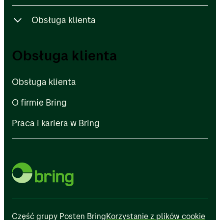
Obsługa klienta
Obsługa klienta
Obsługa klienta
O firmie Bring
Obsługa klienta
Praca i kariera w Bring
O firmie Bring
Praca i kariera w Bring
Część grupy Posten Bring
Korzystanie z plików cookie