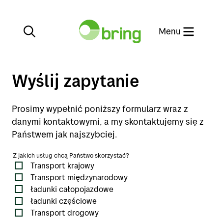
Zamknij
Menu
Wyślij zapytanie
Prosimy wypełnić poniższy formularz wraz z
Usługi
danymi kontaktowymi, a my skontaktujemy się z
Państwem jak najszybciej.
Kierunki
Usługi
Z jakich usług chcą Państwo skorzystać?
Transport krajowy
Transport drogowy
Obsługa klienta
Kierunki
Transport międzynarodowy
Transport kolejowy
ładunki całopojazdowe
ładunki częściowe
My profile
Obsługa klienta
Transport intermodalny
Transport drogowy