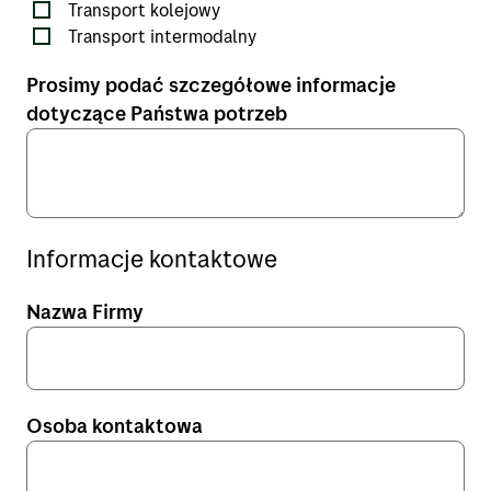
Adresy
Transport kolejowy
My Bring profile
Transport intermodalny
O firmie Bring
Prosimy podać szczegółowe informacje
Praca w Bring
dotyczące Państwa potrzeb
Informacje kontaktowe
Nazwa Firmy
Osoba kontaktowa