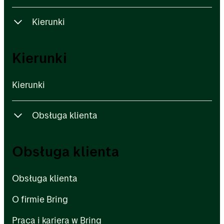
Kierunki
Kierunki
Kierunki
Kierunki
Obsługa klienta
Obsługa klienta
Obsługa klienta
O firmie Bring
Obsługa klienta
Praca i kariera w Bring
O firmie Bring
Praca i kariera w Bring